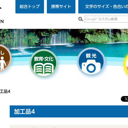
総合トップ
携帯サイト
文字のサイズ・色合い
工品4
加工品4