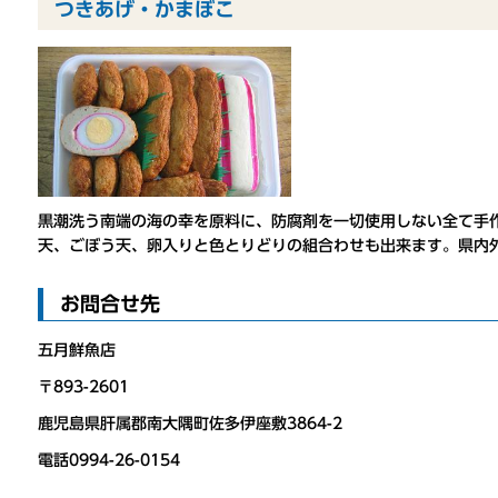
つきあげ・かまぼこ
黒潮洗う南端の海の幸を原料に、防腐剤を一切使用しない全て手
天、ごぼう天、卵入りと色とりどりの組合わせも出来ます。県内
お問合せ先
五月鮮魚店
〒893-2601
鹿児島県肝属郡南大隅町佐多伊座敷3864-2
電話0994-26-0154