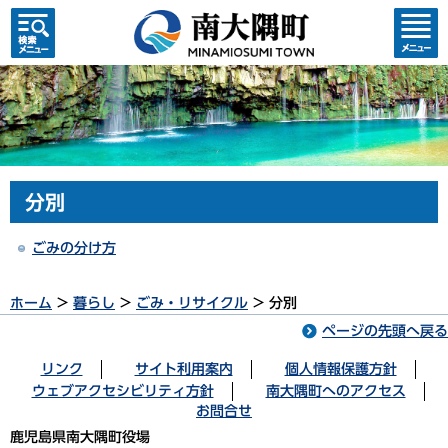
検索・
コンテ
共通メ
ンツメ
ニュー
ニュー
分別
ごみの分け方
ホーム
>
暮らし
>
ごみ・リサイクル
> 分別
ページの先頭へ戻る
リンク
サイト利用案内
個人情報保護方針
ウェブアクセシビリティ方針
南大隅町へのアクセス
お問合せ
鹿児島県南大隅町役場