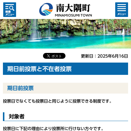
検索・
コンテ
共通メ
ンツメ
ニュー
ニュー
更新日：2025年6月16日
期日前投票と不在者投票
期日前投票
投票日でなくても投票日と同じように投票できる制度です。
対象者
投票日に下記の理由により投票所に行けない方々です。