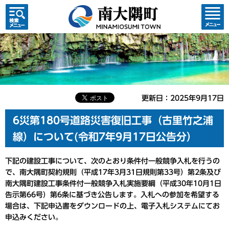
検索・
コンテ
共通メ
ンツメ
ニュー
ニュー
更新日：2025年9月17日
6災第180号道路災害復旧工事（古里竹之浦
線）について(令和7年9月17日公告分）
下記の建設工事について、次のとおり条件付一般競争入札を行うの
で、南大隅町契約規則（平成17年3月31日規則第33号）第2条及び
南大隅町建設工事条件付一般競争入札実施要綱（平成30年10月1日
告示第66号）第6条に基づき公告します。入札への参加を希望する
場合は、下記申込書をダウンロードの上、電子入札システムにてお
申込みください。