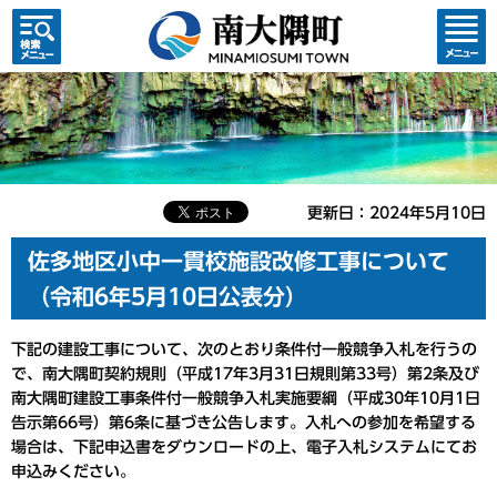
検索・
コンテ
共通メ
ンツメ
ニュー
ニュー
更新日：2024年5月10日
佐多地区小中一貫校施設改修工事について
（令和6年5月10日公表分）
下記の建設工事について、次のとおり条件付一般競争入札を行うの
で、南大隅町契約規則（平成17年3月31日規則第33号）第2条及び
南大隅町建設工事条件付一般競争入札実施要綱（平成30年10月1日
告示第66号）第6条に基づき公告します。入札への参加を希望する
場合は、下記申込書をダウンロードの上、電子入札システムにてお
申込みください。