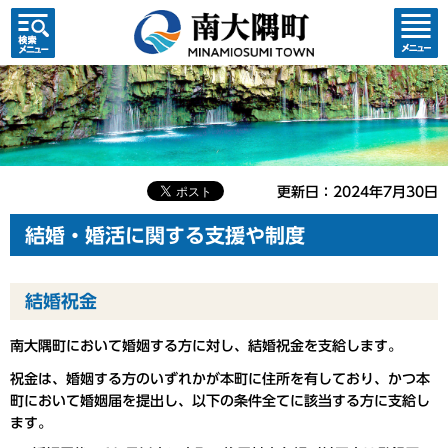
検索・
コンテ
共通メ
ンツメ
ニュー
ニュー
更新日：2024年7月30日
結婚・婚活に関する支援や制度
結婚祝金
南大隅町において婚姻する方に対し、結婚祝金を支給します。
祝金は、婚姻する方のいずれかが本町に住所を有しており、かつ本
町において婚姻届を提出し、以下の条件全てに該当する方に支給し
ます。