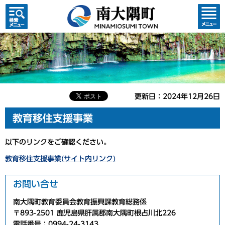
検索・
コンテ
共通メ
ンツメ
ニュー
ニュー
更新日：2024年12月26日
教育移住支援事業
以下のリンクをご確認ください。
教育移住支援事業(サイト内リンク)
お問い合せ
南大隅町教育委員会教育振興課教育総務係
〒893-2501 鹿児島県肝属郡南大隅町根占川北226
電話番号：0994-24-3143