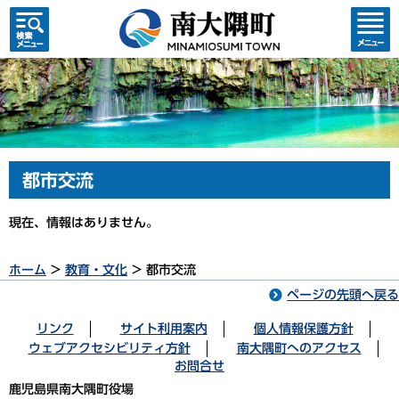
検索・
コンテ
共通メ
ンツメ
ニュー
ニュー
都市交流
現在、情報はありません。
ホーム
>
教育・文化
> 都市交流
ページの先頭へ戻る
リンク
サイト利用案内
個人情報保護方針
ウェブアクセシビリティ方針
南大隅町へのアクセス
お問合せ
鹿児島県南大隅町役場