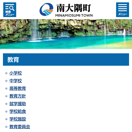
検索・
コンテ
共通メ
ンツメ
ニュー
ニュー
教育
小学校
中学校
高等教育
教育方針
就学援助
学校給食
学校施設
教育委員会