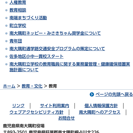
人権教育
教育相談
南端まちづくり活動
町立学校
南大隅町ネッピー・みさきちゃん奨学金について
青年団
南大隅町通学路交通安全プログラムの策定について
佐多地区小中一貫校スタート
南大隅町立学校の教育職員に関する業務量管理・健康確保措置実
施計画について
ホーム
>
教育・文化
> 教育
ページの先頭へ戻る
リンク
サイト利用案内
個人情報保護方針
ウェブアクセシビリティ方針
南大隅町へのアクセス
お問合せ
鹿児島県南大隅町役場
〒893-2501 鹿児島県肝属郡南大隅町根占川北226