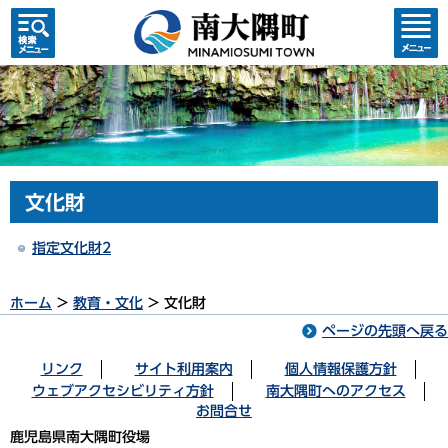
検索・
コンテ
共通メ
ンツメ
ニュー
ニュー
文化財
指定文化財2
ホーム
>
教育・文化
> 文化財
ページの先頭へ戻る
リンク
サイト利用案内
個人情報保護方針
ウェブアクセシビリティ方針
南大隅町へのアクセス
お問合せ
鹿児島県南大隅町役場