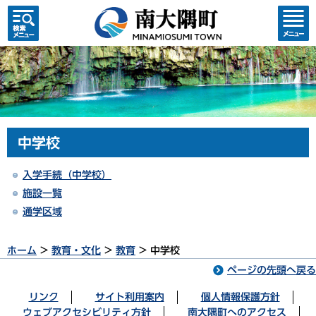
検索・
コンテ
共通メ
ンツメ
ニュー
ニュー
中学校
入学手続（中学校）
施設一覧
通学区域
ホーム
>
教育・文化
>
教育
> 中学校
ページの先頭へ戻る
リンク
サイト利用案内
個人情報保護方針
ウェブアクセシビリティ方針
南大隅町へのアクセス