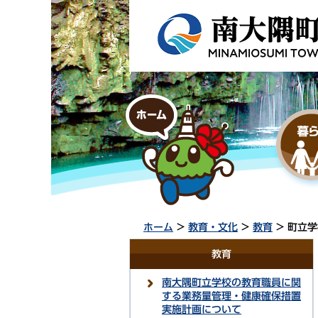
ホーム
>
教育・文化
>
教育
> 町立
教育
南大隅町立学校の教育職員に関
する業務量管理・健康確保措置
実施計画について