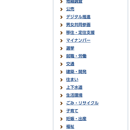
地籍調査
公売
デジタル推進
男女共同参画
移住・定住支援
マイナンバー
選挙
就職・労働
交通
建築・開発
住まい
上下水道
生活環境
ごみ・リサイクル
子育て
妊娠・出産
福祉