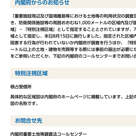
内閣府からのお知らせ
「重要施設周辺及び国境離島等における土地等の利用状況の調査
き、防衛関係施設等の周囲おおむね1,000メートルの区域内及
域」・「特別注視区域」として指定することとされていますが、7
域として指定し、本日8月15日に施行しました。指定された区域
阻害する行為が行われていないか内閣府が調査を行うほか、「特別
ートル以上の土地・建物を売買等する際には事前の届出が必要に
をご参照いただくか、下記の内閣府のコールセンターまでお問い
特別注視区域
根占受信所
具体的な区域図は内閣府のホームページに掲載しています。上記
図の名称です。
お問合せ先
内閣府重要土地等調査法コールセンター