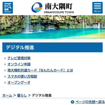
検索・
コンテ
共通メ
ンツメ
ニュー
ニュー
デジタル推進
テレビ受信対策
オンライン申請
南大隅町共通カード「なんたんカード」とは
スマホの使い方相談
オープンデータ
ホーム
>
暮らし
> デジタル推進
ページの先頭へ戻る