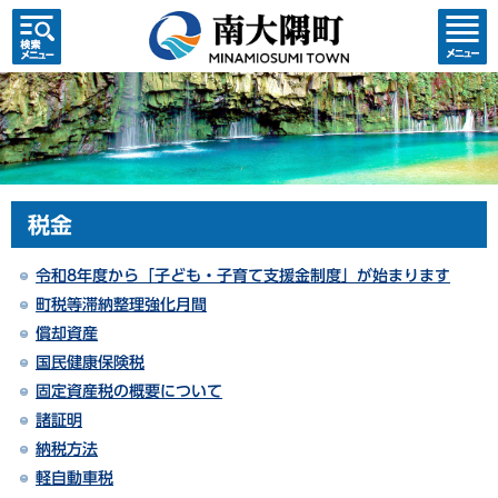
検索・
コンテ
共通メ
ンツメ
ニュー
ニュー
税金
令和8年度から「子ども・子育て支援金制度」が始まります
町税等滞納整理強化月間
償却資産
国民健康保険税
固定資産税の概要について
諸証明
納税方法
軽自動車税