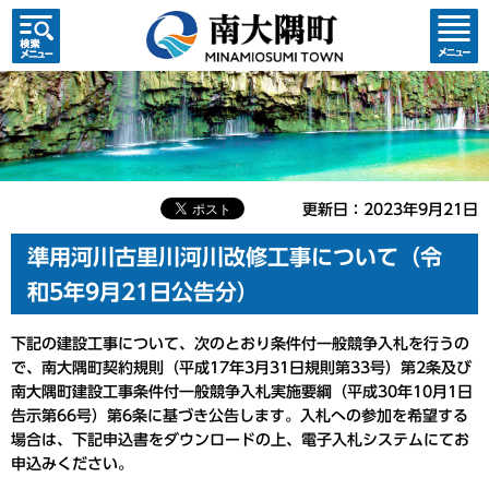
検索・
コンテ
共通メ
ンツメ
ニュー
ニュー
更新日：2023年9月21日
準用河川古里川河川改修工事について（令
和5年9月21日公告分）
下記の建設工事について、次のとおり条件付一般競争入札を行うの
で、南大隅町契約規則（平成17年3月31日規則第33号）第2条及び
南大隅町建設工事条件付一般競争入札実施要綱（平成30年10月1日
告示第66号）第6条に基づき公告します。入札への参加を希望する
場合は、下記申込書をダウンロードの上、電子入札システムにてお
申込みください。