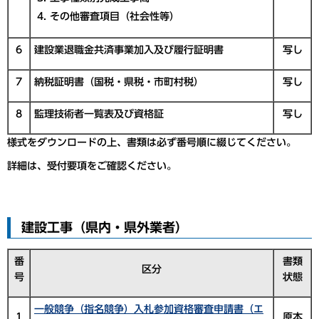
その他審査項目（社会性等）
6
建設業退職金共済事業加入及び履行証明書
写し
7
納税証明書（国税・県税・市町村税）
写し
8
監理技術者一覧表及び資格証
写し
様式をダウンロードの上、書類は必ず番号順に綴じてください。
詳細は、受付要項をご確認ください。
建設工事（県内・県外業者）
番
書類
区分
号
状態
一般競争（指名競争）入札参加資格審査申請書（エ
1
原本