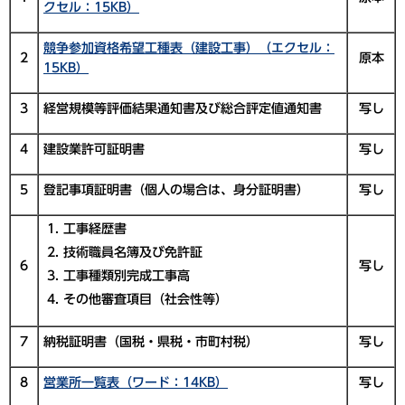
クセル：15KB）
競争参加資格希望工種表（建設工事）（エクセル：
2
原本
15KB）
3
経営規模等評価結果通知書及び総合評定値通知書
写し
4
建設業許可証明書
写し
5
登記事項証明書（個人の場合は、身分証明書）
写し
工事経歴書
技術職員名簿及び免許証
6
写し
工事種類別完成工事高
その他審査項目（社会性等）
7
納税証明書（国税・県税・市町村税）
写し
8
営業所一覧表（ワード：14KB）
写し