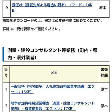
委任状（委託先がある場合に限る）（ワード：14K
9
原本
B）
様式をダウンロードの上、書類は必ず番号順に綴じてください。
詳細は、受付要項をご確認ください。
測量・建設コンサルタント等業務（町内・県
内・県外業者）
番
書類
区分
号
状態
一般競争（指名競争）入札参加資格審査申請書（エク
1
原本
セル：15KB）
競争参加資格希望業種表（測量・建設コンサルタント
2
原本
業務）・有資格者数（エクセル：17KB）