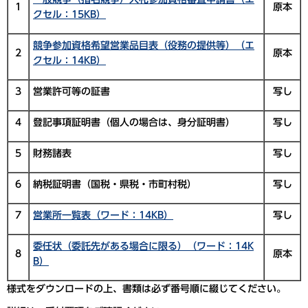
1
原本
クセル：15KB）
競争参加資格希望営業品目表（役務の提供等）（エ
2
原本
クセル：14KB）
3
営業許可等の証書
写し
4
登記事項証明書（個人の場合は、身分証明書）
写し
5
財務諸表
写し
6
納税証明書（国税・県税・市町村税）
写し
7
営業所一覧表（ワード：14KB）
写し
委任状（委託先がある場合に限る）（ワード：14K
8
原本
B）
様式をダウンロードの上、書類は必ず番号順に綴じてください。