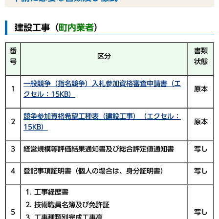
建設工事（
町内業者
）
番
書類
区分
号
状態
一般競争（指名競争）入札参加資格審査申請書（エ
1
原本
クセル：15KB）
競争参加資格希望工種表（建設工事）（エクセル：
2
原本
15KB）
3
経営規模等評価結果通知書及び総合評定値通知書
写し
4
登記事項証明書（個人の場合は、身分証明書）
写し
工事経歴書
技術職員名簿及び免許証
5
写し
工事種類別完成工事高