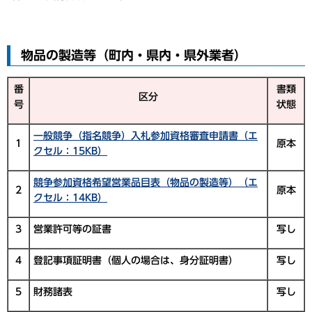
物品の製造等（町内・県内・県外業者）
番
書類
区分
号
状態
一般競争（指名競争）入札参加資格審査申請書（エ
1
原本
クセル：15KB）
競争参加資格希望営業品目表（物品の製造等）（エ
2
原本
クセル：14KB）
3
営業許可等の証書
写し
4
登記事項証明書（個人の場合は、身分証明書）
写し
5
財務諸表
写し