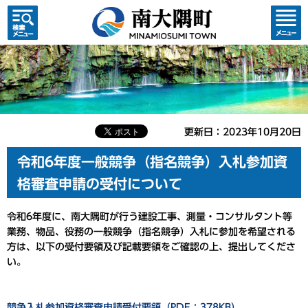
検索・
コンテ
共通メ
ンツメ
ニュー
ニュー
更新日：2023年10月20日
令和6年度一般競争（指名競争）入札参加資
格審査申請の受付について
令和6年度に、南大隅町が行う建設工事、測量・コンサルタント等
業務、物品、役務の一般競争（指名競争）入札に参加を希望される
方は、以下の受付要領及び記載要領をご確認の上、提出してくださ
い。
競争入札参加資格審査申請受付要領（PDF：378KB）