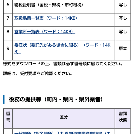
6
納税証明書（国税・県税・市町村税）
写し
7
取扱品目一覧表（ワード：14KB）
写し
8
営業所一覧表（ワード：14KB）
写し
委任状（委託先がある場合に限る）（ワード：14K
9
原本
B）
様式をダウンロードの上、書類は必ず番号順に綴じてください。
詳細は、受付要項をご確認ください。
役務の提供等（町内・県内・県外業者）
番
書類
区分
号
状態
一般競争（指名競争）入札参加資格審査申請書（エ