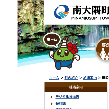
ホーム
>
町の紹介
>
組織案内
> 建
組織案内
デジタル推進課
会計課