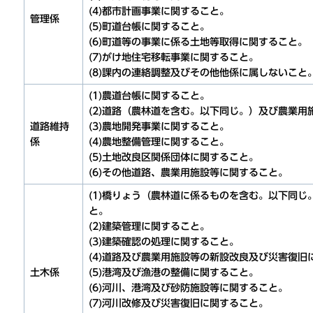
(4)都市計画事業に関すること。
管理係
(5)町道台帳に関すること。
(6)町道等の事業に係る土地等取得に関すること。
(7)がけ地住宅移転事業に関すること。
(8)課内の連絡調整及びその他他係に属しないこと
(1)農道台帳に関すること。
(2)道路（農林道を含む。以下同じ。）及び農業
道路維持
(3)農地開発事業に関すること。
係
(4)農地整備管理に関すること。
(5)土地改良区関係団体に関すること。
(6)その他道路、農業用施設等に関すること。
(1)橋りょう（農林道に係るものを含む。以下同
と。
(2)建築管理に関すること。
(3)建築確認の処理に関すること。
(4)道路及び農業用施設等の新設改良及び災害復旧
土木係
(5)港湾及び漁港の整備に関すること。
(6)河川、港湾及び砂防施設等に関すること。
(7)河川改修及び災害復旧に関すること。