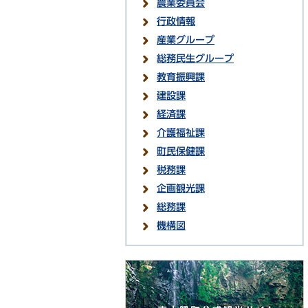
農業委員会
行政情報
産業グループ
総務民生グループ
教育振興課
建設課
経済課
介護福祉課
町民保健課
税務課
企画観光課
総務課
機構図