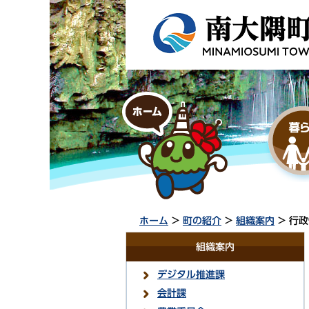
ホーム
>
町の紹介
>
組織案内
> 行
組織案内
デジタル推進課
会計課