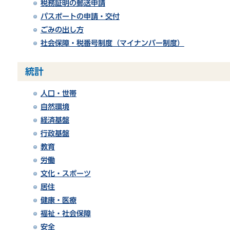
税務証明の郵送申請
パスポートの申請・交付
ごみの出し方
社会保障・税番号制度（マイナンバー制度）
統計
人口・世帯
自然環境
経済基盤
行政基盤
教育
労働
文化・スポーツ
居住
健康・医療
福祉・社会保障
安全