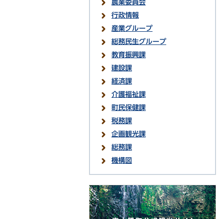
農業委員会
行政情報
産業グループ
総務民生グループ
教育振興課
建設課
経済課
介護福祉課
町民保健課
税務課
企画観光課
総務課
機構図