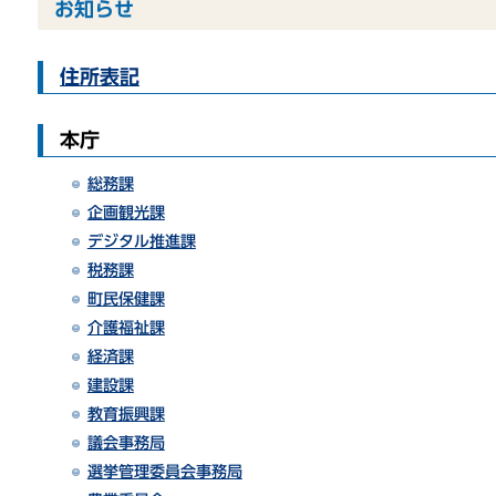
お知らせ
住所表記
本庁
総務課
企画観光課
デジタル推進課
税務課
町民保健課
介護福祉課
経済課
建設課
教育振興課
議会事務局
選挙管理委員会事務局