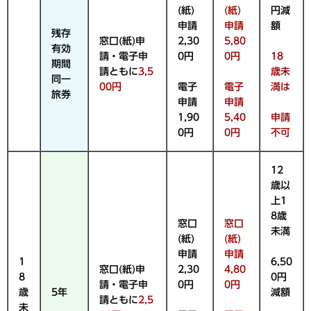
(紙)
(紙)
円減
申請
申請
額
残存
窓口(紙)申
2,30
5,80
有効
請・電子申
0円
0円
18
期間
請ともに
3,5
歳未
同一
00円
電子
電子
満は
旅券
申請
申請
1,90
5,40
申請
0円
0円
不可
12
歳以
上1
8歳
窓口
窓口
未満
(紙)
(紙)
申請
申請
1
6,50
窓口(紙)申
2,30
4,80
8
0円
請・電子申
0円
0円
歳
5年
減額
請ともに
2,5
未