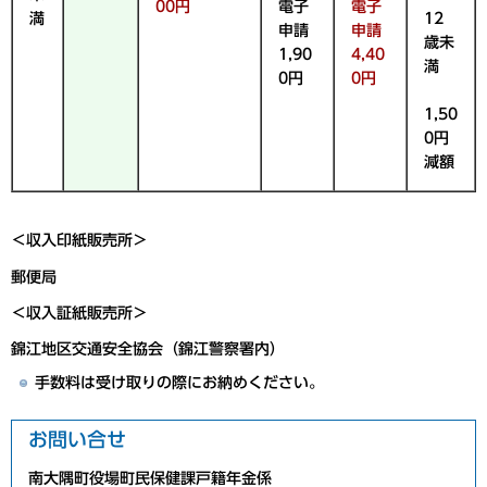
00円
電子
電子
満
12
申請
申請
歳未
1,90
4,40
満
0円
0円
1,50
0円
減額
＜収入印紙販売所＞
郵便局
＜収入証紙販売所＞
錦江地区交通安全協会（錦江警察署内）
手数料は受け取りの際にお納めください。
お問い合せ
南大隅町役場町民保健課戸籍年金係