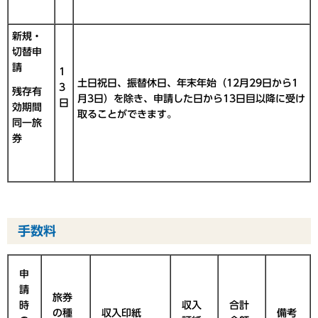
新規・
切替申
請
1
土日祝日、振替休日、年末年始（12月29日から1
3
残存有
月3日）を除き、申請した日から13日目以降に受け
日
効期間
取ることができます。
同一旅
券
手数料
申
請
旅券
時
収入
合計
の種
収入印紙
備考