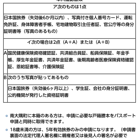
ア次のものは1点
日本国旅券（失効後6か月以内）、写真付き個人番号カード、運転
免許証、身体障害者手帳、宅地建物取引主任者証、官公庁等の身分
証明書等（写真のあるもの）
イ次の場合は2点（A＋A）または（A＋B）
A
国民健康保険資格確認証、共済組合員証、船員保険証、年金手
帳、厚生年金証書、共済年金証書、後期高齢者医療保険資格確認
証、恩給証書等、介護保険証
B
次のうち写真が貼ってあるもの
日本国旅券（失効後6ヶ月以上）、学生証、会社の身分証明書、
公的機関が発行した資格証明書
南大隅町に本籍のある方は、申請に必要な戸籍謄本をパスポート
申請と同時に取得できます。
18歳未満の方は、5年有効旅券のみの申請になります。（申請書
裏面の法定代理人署名欄に親権者又は後見人の署名が必要で