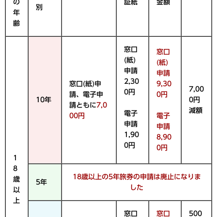
の
証紙
金額
別
年
齢
窓口
窓口
(紙)
(紙)
申請
申請
2,30
窓口(紙)申
9,30
7,00
0円
請、電子申
0円
10年
0円
請ともに
7,0
減額
電子
00円
電子
申請
申請
1,90
8,90
0円
0円
1
8
18歳以上の5年旅券の申請は廃止になりま
歳
5年
した
以
上
窓口
窓口
500