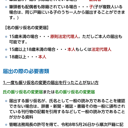
筆頭者も配偶者も除籍されている場合・・・
子
(子が複数人いる
場合は、同じ戸籍にいる子のうち一人から届出することができま
す。)
【名の振り仮名の変更届】
15歳未満の場合・・・
原則法定代理人
。ただしご本人の届出も
可能です。
15歳以上18歳未満の場合・・・
本人
もしくは
法定代理人
18歳以上・・・
本人
届出の際の必要書類
1.一度も振り仮名の変更の届出を行ったことがない方
氏の振り仮名の変更届
または
名の振り仮名の変更届
届出する振り仮名が、氏名として一般の読み方であることを確認
できない場合は、辞書・新聞・雑誌・書籍その他一般に頒布され
ている刊行物の記載を引用するなどして一般の読み方であること
が分かる資料
管轄法務局長の許可を得て、令和8年5月26日から順次戸籍に記