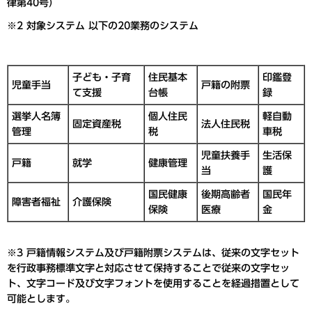
律第40号）
※2 対象システム 以下の20業務のシステム
子ども・子育
住民基本
印鑑登
児童手当
戸籍の附票
て支援
台帳
録
選挙人名簿
個人住民
軽自動
固定資産税
法人住民税
管理
税
車税
児童扶養手
生活保
戸籍
就学
健康管理
当
護
国民健康
後期高齢者
国民年
障害者福祉
介護保険
保険
医療
金
※3 戸籍情報システム及び戸籍附票システムは、従来の文字セット
を行政事務標準文字と対応させて保持することで従来の文字セッ
ト、文字コード及び文字フォントを使用することを経過措置として
可能とします。