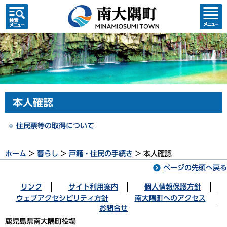
検索・
コンテ
共通メ
ンツメ
ニュー
ニュー
本人確認
住民票等の取得について
ホーム
>
暮らし
>
戸籍・住民の手続き
> 本人確認
ページの先頭へ戻る
リンク
サイト利用案内
個人情報保護方針
ウェブアクセシビリティ方針
南大隅町へのアクセス
お問合せ
鹿児島県南大隅町役場