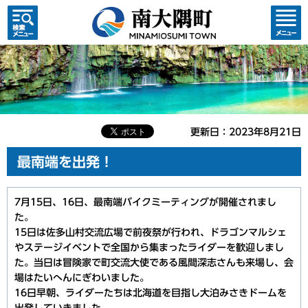
検索・
コンテ
共通メ
ンツメ
ニュー
ニュー
更新日：2023年8月21日
最南端を出発！
7月15日、16日、最南端バイクミーティングが開催されまし
た。
15日は佐多山村交流広場で前夜祭が行われ、ドラゴンマルシェ
やステージイベントで全国から集まったライダーを歓迎しまし
た。当日は冒険家で町交流大使である風間深志さんも来場し、会
場はたいへんにぎわいました。
16日早朝、ライダーたちは北海道を目指し大泊みさきドームを