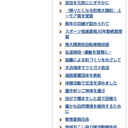
宮田を元気ににぎやかに
『帰りたくなる町南大隅町』ユ
ーモア賞を受賞
長年の功績が認められて
スポーツ推進委員30年勤続賞受
賞
南大隅高校自転車競技部
生涯現役~運動を習慣に~
協働による町づくりをめざして
大浜海岸でウミガメ放流
道路愛護団体を表彰
体験活動で交流を深めました
豊作祈りご神体を運ぶ
自分で種まきした苗で田植え
豊かな自然環境を維持するため
に
教育委員任命
地域おこし協力隊活動報告会