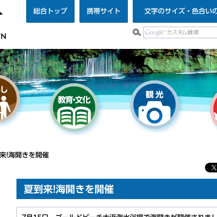
総合トップ
携帯サイト
文字のサイズ・色合い
到来!海開きを開催
夏到来!海開きを開催