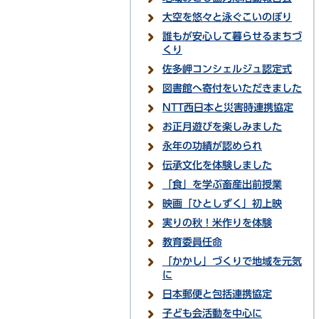
大空を悠々と泳ぐこいのぼり
誰もが安心して暮らせるまちづ
くり
佐多岬コンシェルジュ認定式
図書館へ寄付をいただきました
NTT西日本と災害時連携協定
お正月遊びを楽しみました
永年の功績が認められ
伝承文化を体験しました
「食」を学ぶ畜産出前授業
映画「ひとしずく」初上映
実りの秋！米作りを体験
教育委員任命
「かかし」づくりで地域を元気
に
日本郵便と包括連携協定
子ども会活動を中心に