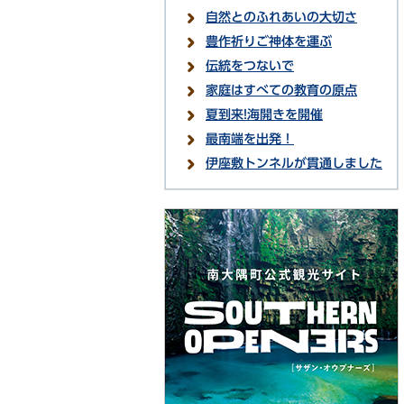
自然とのふれあいの大切さ
豊作祈りご神体を運ぶ
伝統をつないで
家庭はすべての教育の原点
夏到来!海開きを開催
最南端を出発！
伊座敷トンネルが貫通しました