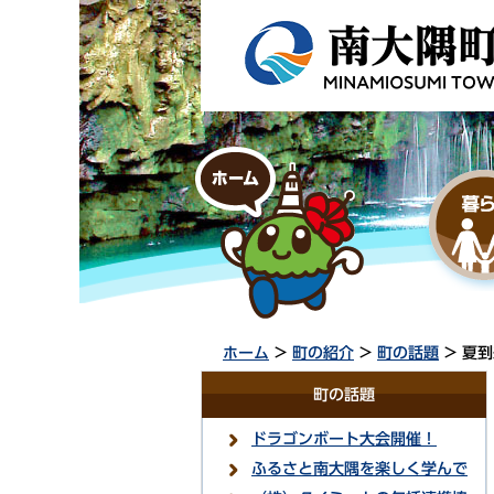
ホーム
>
町の紹介
>
町の話題
> 夏
町の話題
ドラゴンボート大会開催！
ふるさと南大隅を楽しく学んで