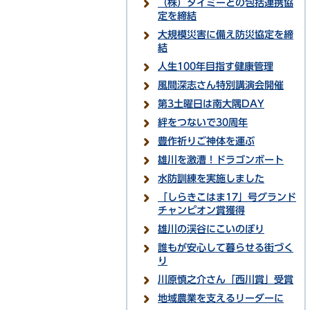
（株）タイミーとの包括連携協
定を締結
大規模災害に備え防災協定を締
結
人生100年目指す健康管理
風間深志さん特別講演会開催
第3土曜日は南大隅DAY
絆をつないで30周年
豊作祈りご神体を運ぶ
雄川を激漕！ドラゴンボート
水防訓練を実施しました
「しらきこはま17」号グランド
チャンピオン賞獲得
雄川の渓谷にこいのぼり
誰もが安心して暮らせる街づく
り
川原慎之介さん「西川賞」受賞
地域農業を支えるリーダーに