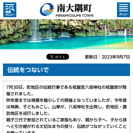
検索・
コンテ
共通メ
ンツメ
ニュー
ニュー
更新日：2023年9月7日
伝統をつないで
7月30日、町地区の伝統行事である祇園宮八坂神社の祇園祭が開
催されました。
昨年度までは規模を縮小しての開催となっていましたが、今年度
は神輿、子どもみこし、山車が、八坂神社を出発し、町地区・諏
訪地区を巡行しました。
親子三代で参加されているご家族もあり、親から子へ、子から孫
へと引き継がれる大切なまちの祭り、伝統がつながっていくこと